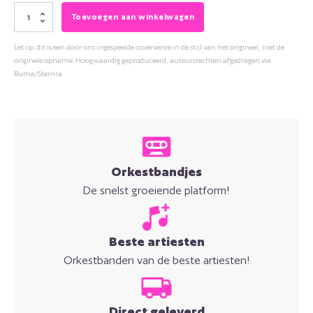
Andre
Toevoegen aan winkelwagen
Hazes
Let op: dit is een door ons ingespeelde coverversie in de stijl van het origineel, niet de
-
originele opname. Hoogwaardig geproduceerd, auteursrechten afgedragen via
De
Buma/Stemra.
vlieger
aantal
Orkestbandjes
De snelst groeiende platform!
Beste artiesten
Orkestbanden van de beste artiesten!
Direct geleverd