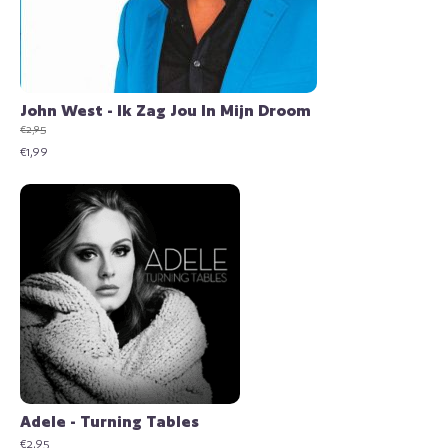
John West - Ik Zag Jou In Mijn Droom
€
2,95
Oorspronkelijke
Huidige
€
1,99
prijs
prijs
was:
is:
€2,95.
€1,99.
Adele - Turning Tables
€
2,95