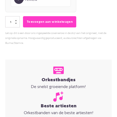
Wesley
Toevoegen aan winkelwagen
Klein
Let op: dit is een door ons ingespeelde coverversie in de stijl van het origineel, niet de
-
originele opname. Hoogwaardig geproduceerd, auteursrechten afgedragen via
Jij
Buma/Stemra.
Bent
De
Zonde
Waard
aantal
Orkestbandjes
De snelst groeiende platform!
Beste artiesten
Orkestbanden van de beste artiesten!