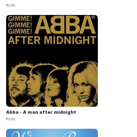
€
2,95
Abba - A man after midnight
€
2,95