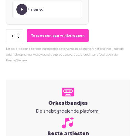
Preview
Willem
Toevoegen aan winkelwagen
Barth
Let op: dit is een door ons ingespeelde coverversie in de stijl van het origineel, niet de
-
originele opname. Hoogwaardig geproduceerd, auteursrechten afgedragen via
Als
Buma/Stemra.
men
een
drankje
naar
je
Orkestbandjes
zou
De snelst groeiende platform!
vernoemen
aantal
Beste artiesten