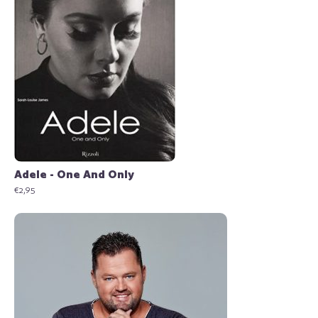
Adele - One And Only
€
2,95