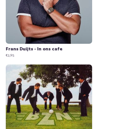
Frans Duijts - In ons cafe
€
2,95