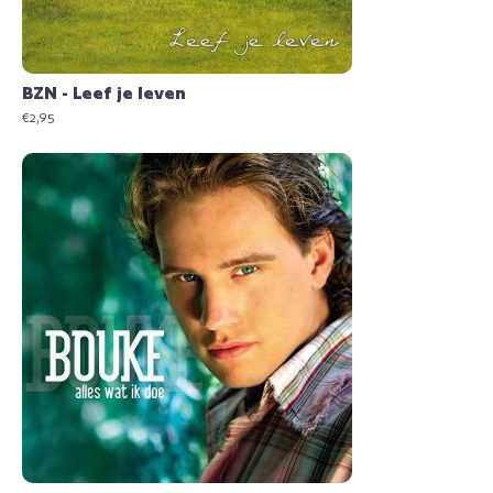
BZN - Leef je leven
€
2,95