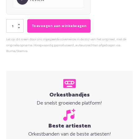
Django
Toevoegen aan winkelwagen
Wagner
Let op: dit is een door ons ingespeelde coverversie in de stijl van het origineel, niet de
-
originele opname. Hoogwaardig geproduceerd, auteursrechten afgedragen via
Zwarte
Buma/Stemra.
haren
(Tarkan
Remix)
aantal
Orkestbandjes
De snelst groeiende platform!
Beste artiesten
Orkestbanden van de beste artiesten!